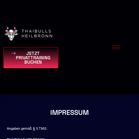
Zum
Inhalt
springen
JETZT
PRIVATTRAINING
BUCHEN
IMPRESSUM
Angaben gemäß § 5 TMG: