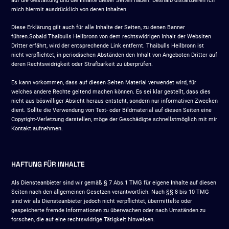
auf die Gestaltung und die Inhalte dieser Seiten haben. Deshalb distanzieren ich
mich hiermit ausdrücklich von deren Inhalten.
Diese Erklärung gilt auch für alle Inhalte der Seiten, zu denen Banner
führen.Sobald Thaibulls Heilbronn von dem rechtswidrigen Inhalt der Websiten
Dritter erfährt, wird der entsprechende Link entfernt. Thaibulls Heilbronn ist
nicht verpflichtet, in periodischen Abständen den Inhalt von Angeboten Dritter auf
deren Rechtswidrigkeit oder Strafbarkeit zu überprüfen.
Es kann vorkommen, dass auf diesen Seiten Material verwendet wird, für
welches andere Rechte geltend machen können. Es sei klar gestellt, dass dies
nicht aus böswilliger Absicht heraus entsteht, sondern nur informativen Zwecken
dient. Sollte die Verwendung von Text- oder Bildmaterial auf diesen Seiten eine
Copyright-Verletzung darstellen, möge der Geschädigte schnellstmöglich mit mir
Kontakt aufnehmen.
HAFTUNG FÜR INHALTE
Als Diensteanbieter sind wir gemäß § 7 Abs.1 TMG für eigene Inhalte auf diesen
Seiten nach den allgemeinen Gesetzen verantwortlich. Nach §§ 8 bis 10 TMG
sind wir als Diensteanbieter jedoch nicht verpflichtet, übermittelte oder
gespeicherte fremde Informationen zu überwachen oder nach Umständen zu
forschen, die auf eine rechtswidrige Tätigkeit hinweisen.